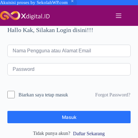
Akuisisi proses by SekolahWP.com
Skip
to
content
Hallo Kak, Silakan Login disini!!!
Forgot Password?
Biarkan saya tetap masuk
Masuk
Tidak punya akun?
Daftar Sekarang