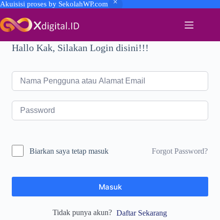
Akuisisi proses by SekolahWP.com
Skip
to
content
Hallo Kak, Silakan Login disini!!!
Forgot Password?
Biarkan saya tetap masuk
Masuk
Tidak punya akun?
Daftar Sekarang