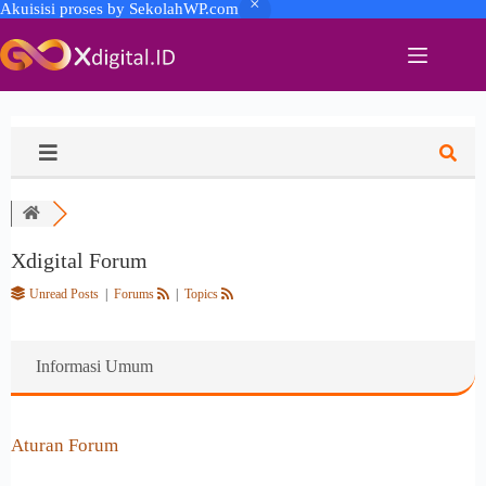
Akuisisi proses by SekolahWP.com
Xdigital Forum
Unread Posts
|
Forums
|
Topics
Informasi Umum
Aturan Forum