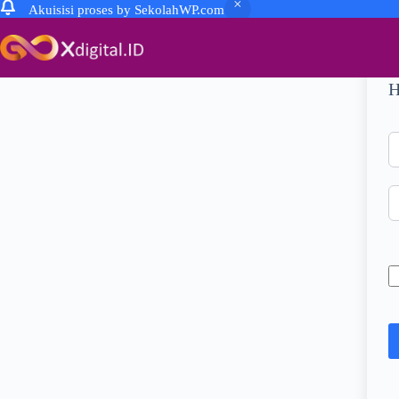
Akuisisi proses by SekolahWP.com
Skip
to
content
H