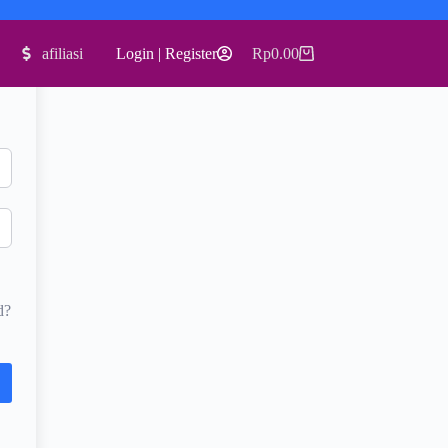
afiliasi
Login | Register
Rp
0.00
Shopping
cart
d?