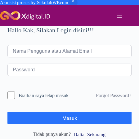
Akuisisi proses by SekolahWP.com
Skip
to
content
Hallo Kak, Silakan Login disini!!!
Forgot Password?
Biarkan saya tetap masuk
Masuk
Tidak punya akun?
Daftar Sekarang