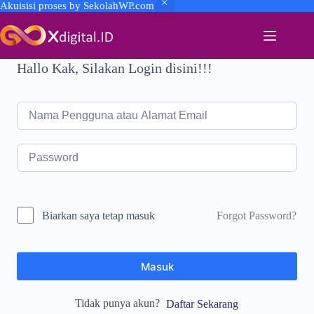
Akuisisi proses by SekolahWP.com
Skip
to
content
Hallo Kak, Silakan Login disini!!!
Forgot Password?
Biarkan saya tetap masuk
Masuk
Tidak punya akun?
Daftar Sekarang