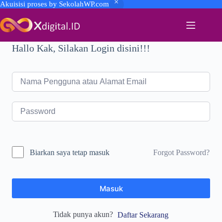
Akuisisi proses by SekolahWP.com
Skip
to
content
Hallo Kak, Silakan Login disini!!!
Forgot Password?
Biarkan saya tetap masuk
Masuk
Tidak punya akun?
Daftar Sekarang