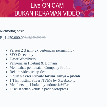
Mentoring basic
Rp
1,450,000.00
Rp
2,250,000.00
Harga
Harga
aslinya
saat
adalah:
ini
Persesi 2-3 jam (2x pertemuan perminggu)
Rp2,250,000.00.
adalah:
SEO & security
Rp1,450,000.00.
Dasar WordPress
Pengenalan Hosting & Domain
Membahas pembuatan Company Profile
Rekam video setiap Sesi
3 bulan akses Private forum Tanya – jawab
1 Thn hosting Silver NVMe by Xweb.co.id
Membership 1 bulan by indonesiaWP.com
Diskusi setiap kendala pada wordpress